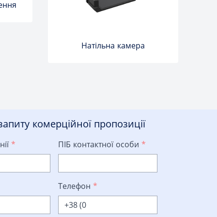
ення
Натільна камера
апиту комерційної пропозиції
нії
*
ПІБ контактної особи
*
Телефон
*