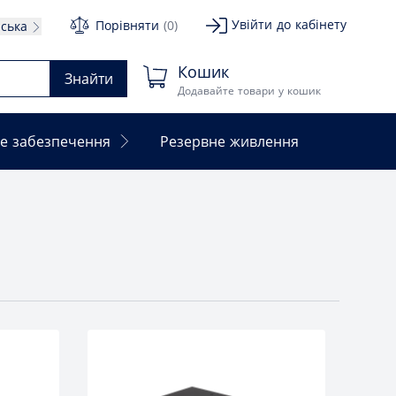
Увійти до кабінету
Порівняти
(0)
нська
Кошик
Знайти
Додавайте товари у кошик
е забезпечення
Резервне живлення