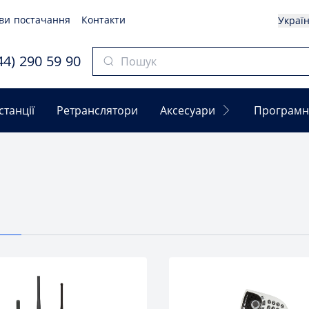
ви постачання
Контакти
Украї
4) 290 59 90
станції
Ретранслятори
Аксесуари
Програмн