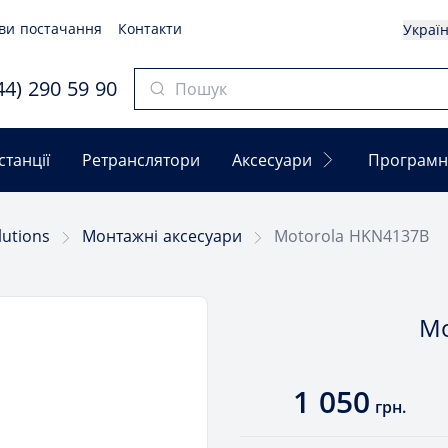
ви постачання
Контакти
Украї
4) 290 59 90
станції
Ретранслятори
Аксесуари
Програмн
lutions
Монтажні аксесуари
Motorola HKN4137B
Mo
1 050
грн.