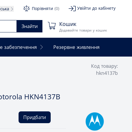
Увійти до кабінету
Порівняти
(0)
нська
Кошик
Знайти
Додавайте товари у кошик
е забезпечення
Резервне живлення
Код товару:
hkn4137b
torola HKN4137B
Придбати