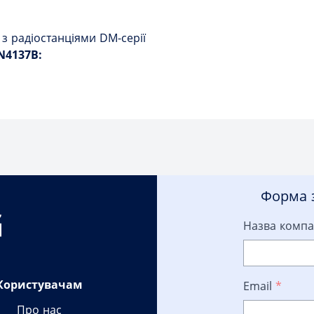
з радіостанціями DM-серії
N4137B:
Форма з
Назва компа
Користувачам
Email
*
Про нас