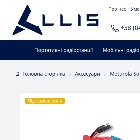
Про нас
Умо
+38 (04
Портативні радіостанції
Мобільні радіо
Головна сторінка
Аксесуари
Motorola So
Під замовлення