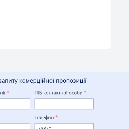
апиту комерційної пропозиції
нії
*
ПІБ контактної особи
*
Телефон
*