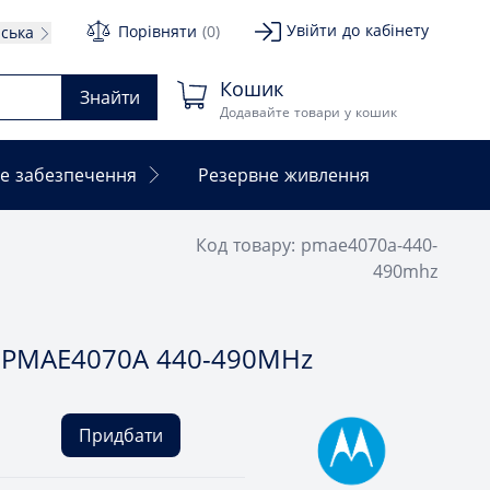
Увійти до кабінету
Порівняти
(0)
нська
Кошик
Знайти
Додавайте товари у кошик
е забезпечення
Резервне живлення
Код товару: pmae4070a-440-
490mhz
 PMAE4070A 440-490MHz
Придбати