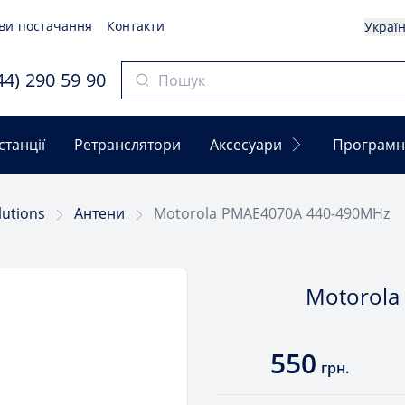
ви постачання
Контакти
Украї
4) 290 59 90
станції
Ретранслятори
Аксесуари
Програмн
lutions
Антени
Motorola PMAE4070A 440-490MHz
Motorola
550
грн.