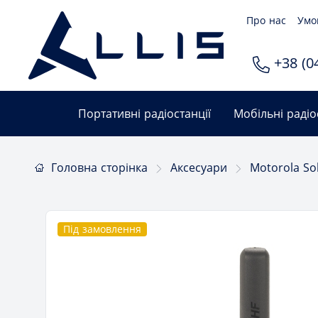
Про нас
Умо
+38 (04
Портативні радіостанції
Мобільні радіо
Головна сторінка
Аксесуари
Motorola So
Під замовлення