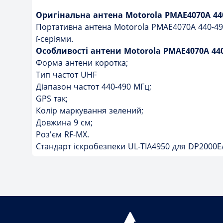
Оригінальна антена Motorola PMAE4070A 44
Портативна антена Motorola PMAE4070A 440-490M
ї-серіями.
Особливості антени Motorola PMAE4070A 44
Форма антени коротка;
Тип частот UHF
Діапазон частот 440-490 МГц;
GPS так;
Колір маркування зелений;
Довжина 9 см;
Роз'єм RF-MX.
Стандарт іскробезпеки UL-TIA4950 для DP2000E/