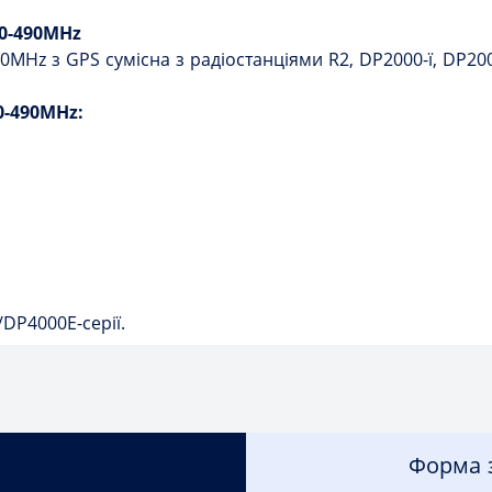
0-490MHz
Hz з GPS сумісна з радіостанціями R2, DP2000-ї, DP2000E
0-490MHz:
DP4000E-серії.
Форма з