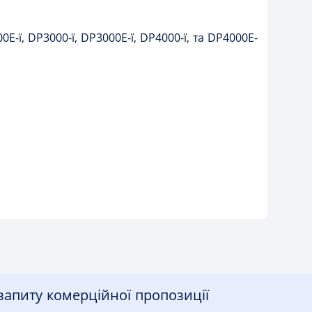
-ї, DP3000-ї, DP3000E-ї, DP4000-ї, та DP4000E-
апиту комерційної пропозиції