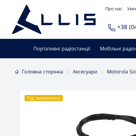
Про нас
Умо
+38 (04
Портативні радіостанції
Мобільні радіо
Головна сторінка
Аксесуари
Motorola So
Під замовлення