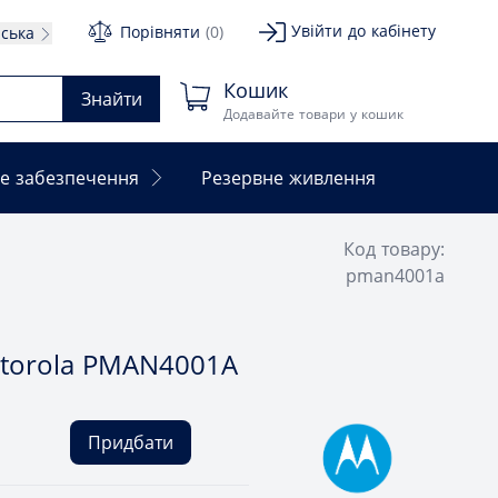
Увійти до кабінету
Порівняти
(0)
нська
Кошик
Знайти
Додавайте товари у кошик
е забезпечення
Резервне живлення
Код товару:
pman4001a
torola PMAN4001A
Придбати