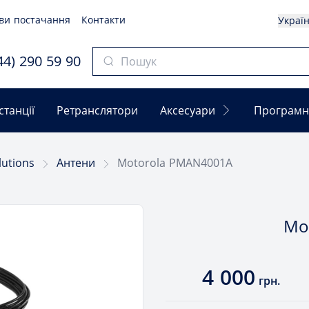
ви постачання
Контакти
Украї
4) 290 59 90
станції
Ретранслятори
Аксесуари
Програмн
lutions
Антени
Motorola PMAN4001A
Mo
4 000
грн.