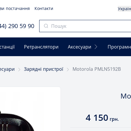
ви постачання
Контакти
Украї
4) 290 59 90
станції
Ретранслятори
Аксесуари
Програмн
есуари
Зарядні пристрої
Motorola PMLN5192B
Mo
4 150
грн.