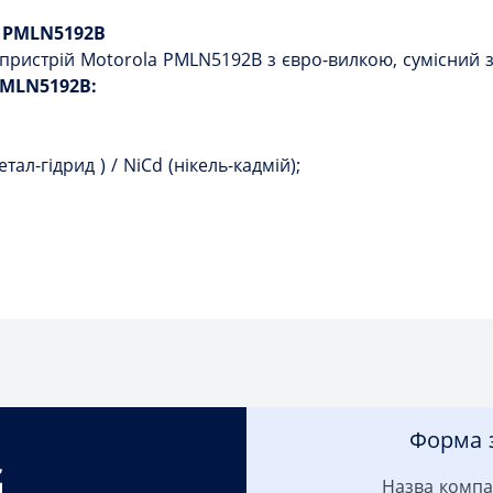
 PMLN5192B
ристрій Motorola PMLN5192B з євро-вилкою, сумісний з
PMLN5192B:
етал-гідрид ) / NiCd (нікель-кадмій);
Форма з
Назва компа