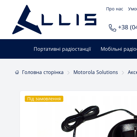
Про нас
Умо
+38 (04
Портативні радіостанції
Мобільні радіо
Головна сторінка
Motorola Solutions
Акс
Під замовлення