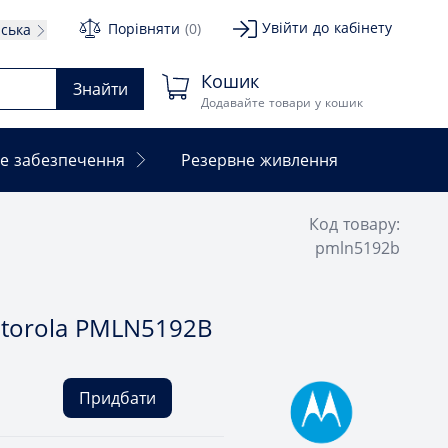
Увійти до кабінету
Порівняти
(0)
нська
Кошик
Знайти
Додавайте товари у кошик
е забезпечення
Резервне живлення
Код товару:
pmln5192b
torola PMLN5192B
Придбати