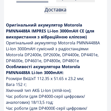
Доставка
Оригінальний акумулятор Motorola
PMNN4488A IMPRES Li-Ion 3000mAH CE (для
використання з вібраційною кліпсою)
Оригінальний акумулятор Motorola PMNN4488A
Li-Ion 3000mAH cумісний з радіостанціями
Motorola DP2400e, DP2600e, DP4400e, DP4401e,
DP4600e, DP4601e, DP4800e, DP4801e
Особливості акумулятора Motorola
PMNN4488A Li-Ion 3000mAH:
Розміри ВxШxТ 112.35 x 51.65 x 23.2 мм;
Вага 152 г;
Хімічний тип АКБ Li-Ion (літій-іон);
Час роботи (для DP4000-серії цифрових/
аналогових) 18/13,5 год;
Час роботи (для DP4000E-серії цифрових/