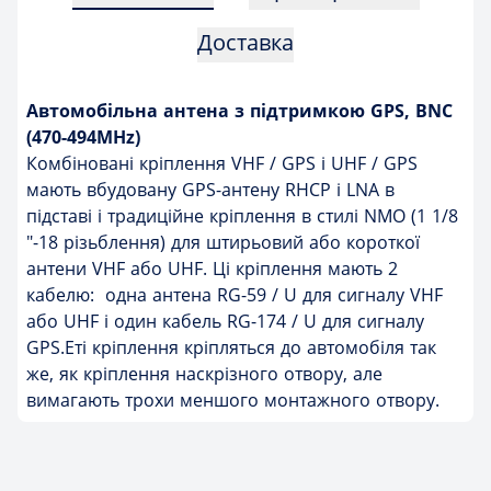
Доставка
Автомобільна антена з підтримкою GPS, BNC
(470-494MHz)
Комбіновані кріплення VHF / GPS і UHF / GPS
мають вбудовану GPS-антену RHCP і LNA в
підставі і традиційне кріплення в стилі NMO (1 1/8
"-18 різьблення) для штирьовий або короткої
антени VHF або UHF. Ці кріплення мають 2
кабелю: одна антена RG-59 / U для сигналу VHF
або UHF і один кабель RG-174 / U для сигналу
GPS.Еті кріплення кріпляться до автомобіля так
же, як кріплення наскрізного отвору, але
вимагають трохи меншого монтажного отвору.