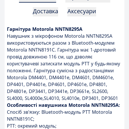
Доставка
Аксесуари
Гарнітура Motorola NNTN8295A
Навушник з мікрофоном Motorola NNTN8295A
використовуєються разом з Bluetooth-модулем
Motorola NNTN8191C. Гарнітура має 1-дротовий
провід довжиною 116 см, що дзволяє
користувачеві затискати модуль РТТ у будь-якому
положенні. Гарнітура сумісна з радіостанціями
Motorola DM4401, DM4401e, DM4601, DM4601e,
DP4401, DP4401e, DP4601, DP4601e, DP4801,
DP4801e, DP3441, DP3441e, DP3661e, SL2600,
SL4000, SL4000e,SL4010, SL4010e, DP3401, DP3601
Особливості навушника Motorola NNTN8295A:
Спосіб зв'язку: Bluetooth-модуль PTT Motorola
NNTN8191C;
PTT: окремий модуль;