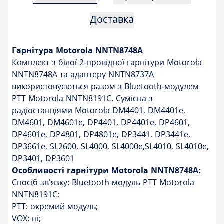
Доставка
Гарнітура Motorola NNTN8748A
Комплект з білої 2-провідної гарнітури Motorola
NNTN8748A та адаптеру NNTN8737A
використовуєються разом з Bluetooth-модулем
PTT Motorola NNTN8191C. Сумісна з
радіостанціями Motorola DM4401, DM4401e,
DM4601, DM4601e, DP4401, DP4401e, DP4601,
DP4601e, DP4801, DP4801e, DP3441, DP3441e,
DP3661e, SL2600, SL4000, SL4000e,SL4010, SL4010e,
DP3401, DP3601
Особливості гарнітури Motorola NNTN8748A:
Спосіб зв'язку: Bluetooth-модуль PTT Motorola
NNTN8191C;
PTT: окремий модуль;
VOX: ні;