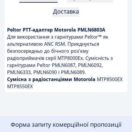
Доставка
Peltor PTT-адаптер Motorola PMLN6803A
Для використання з гарнітурами Peltor™ як
альтернативою ANC RSM. Приєднується
безпосередньо до бічного роз'єму
радіоприймачів серії MTP8000Ex. Сумісність з
гарнітурами Peltor PMLN6087, PMLN6092,
PMLN6333, PMLN6090 і PMLN6089.
Сумісна з радіостанціями Motorola
MTP8500EX
MTP8550EX
Форма запиту комерційної пропозиції