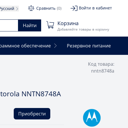
Войти в кабинет
Сравнить
(0)
Русский
Корзина
Найти
Добавляйте товары в корзину
раммное обеспечение
Резервное питание
Код товара:
nntn8748a
torola NNTN8748A
Приобрести