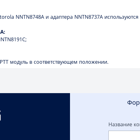
orola NNTN8748A и адаптера NNTN8737A используются в
A:
NNTN8191C;
 PTT модуль в соответствующем положении.
Фор
Название к